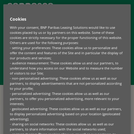
connosco
Quer saber mais sobre as nossas soluções de
Cookies
financiamento?
Está interessado em tornar-se um parceiro ou tem
With your consent, BNP Paribas Leasing Solutions would like to use
cookies placed by us or by partners on this website. Some of these
dúvidas sobre um contrato em vigor? Não hesite em
cookies are strictly necessary for the proper functioning of this website.
contactar-nos.
Others are used for the following purposes:
- setting your preferences: These cookies allow us to personalize and
Adaptamo-nos da melhor forma possível às suas
offer the content and features of the Site and in particular the display of
our products and services;
necessidades.
- audience measurement: These cookies allow us and our partners, to
Em que situação se encontra?
understand how you access on our Website and to measure the number
of visitors to our Site;
- non-personalized advertising: These cookies allow us as well as our
partners, to display advertisements that are not personalized according
to your profile;
- personalized advertising: These cookies allow us as well as our
partners, to offer you personalized advertising, more relevant to your
interests;
- geolocated advertising: These cookies allow us as well as our partners,
to display personalized advertising based on your location (geolocated
advertising);
- sharing on social networks: These cookies allow us as well as our
É cliente?
partners, to share information with the social networks used;