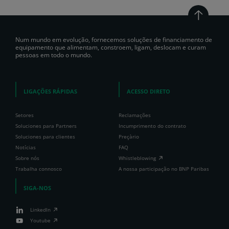
Num mundo em evolução, fornecemos soluções de financiamento de
equipamento que alimentam, constroem, ligam, deslocam e curam
pessoas em todo o mundo.
LIGAÇÕES RÁPIDAS
ACESSO DIRETO
Setores
Reclamações
Soluciones para Partners
Incumprimento do contrato
Soluciones para clientes
Preçàrio
Notícias
FAQ
Sobre nós
Whistleblowing
Trabalha connosco
A nossa participação no BNP Paribas
SIGA-NOS
LinkedIn
Youtube