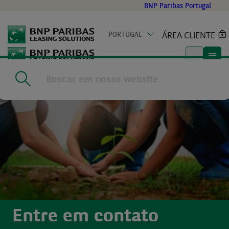
Go
BNP Paribas Portugal
to
main
ÁREA CLIENTE
PORTUGAL
content
Home
|
Contacte-nos
Entre em contato