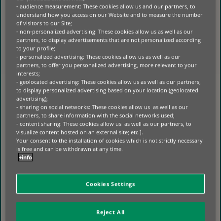
PRODUTIVIDADE.
- audience measurement: These cookies allow us and our partners, to
understand how you access on our Website and to measure the number
A INVESTIGAÇÃO ANALISADA PELA AGÊNCIA
of visitors to our Site;
- non-personalized advertising: These cookies allow us as well as our
EUROPEIA DO AMBIENTE SUGERE QUE ESTAS
partners, to display advertisements that are not personalized according
MUDANÇAS PODEM CONTRIBUIR PARA A
to your profile;
REDUÇÃO DAS EMISSÕES, AO DIMINUIR A
- personalized advertising: These cookies allow us as well as our
PROCURA DE NOVA PRODUÇÃO. MAS, MESMO
partners, to offer you personalized advertising, more relevant to your
interests;
SEM A PERSPETIVA CLIMÁTICA, A LÓGICA
- geolocated advertising: These cookies allow us as well as our partners,
COMERCIAL MANTÉM-SE: UMA MELHOR
to display personalized advertising based on your location (geolocated
UTILIZAÇÃO MELHORA A EFICIÊNCIA DO
advertising);
CAPITAL E A RESILIÊNCIA OPERACIONAL.
- sharing on social networks: These cookies allow us as well as our
QUALQUER BENEFÍCIO EM TERMOS DE
partners, to share information with the social networks used;
- content sharing: These cookies allow us as well as our partners, to
EMISSÕES É UM SUBPRODUTO DA MELHORIA
visualize content hosted on an external site; etc.].
DA PRODUTIVIDADE DOS ATIVOS — E NÃO UMA
Your consent to the installation of cookies which is not strictly necessary
AFIRMAÇÃO AUTÓNOMA.
is free and can be withdrawn at any time.
+info
DEPOIS DA
UTILIZAÇÃO
: A
RECUPERAÇÃO DEPENDE DE DECISÕES
Cookies Settings
ANTERIORES
A RECICLAGEM E A RECUPERAÇÃO CONTINUAM
Reject All
A SER IMPORTANTES, MAS RARAMENTE