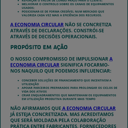
REFORÇAR O VALOR DE LONGO PRAZO PARA O CLIENTE;
MELHORAR O CONTROLO SOBRE OS CANAIS DE EQUIPAMENTOS
USADOS;
POSICIONAR-SE DE FORMA CREDÍVEL NUM MERCADO QUE
VALORIZA CADA VEZ MAIS A EFICIÊNCIA DOS RECURSOS.
A ECONOMIA CIRCULAR
NÃO SE CONCRETIZA
ATRAVÉS DE DECLARAÇÕES. CONSTRÓI-SE
ATRAVÉS DE DECISÕES OPERACIONAIS.
PROPÓSITO EM AÇÃO
O NOSSO COMPROMISSO DE IMPULSIONAR
A
ECONOMIA CIRCULAR
SIGNIFICA FOCARMO-
NOS NAQUILO QUE PODEMOS INFLUENCIAR:
CONCEBER SOLUÇÕES DE FINANCIAMENTO QUE INCENTIVEM A
UTILIZAÇÃO
APOIAR PARCEIROS PREPARADOS PARA PROLONGAR OS CICLOS DE
VIDA DOS ATIVOS
CRIAR ENQUADRAMENTOS QUE MANTENHAM OS EQUIPAMENTOS
EM UTILIZAÇÃO PRODUTIVA DURANTE MAIS TEMPO
NÃO AFIRMAMOS QUE
A ECONOMIA CIRCULAR
JÁ ESTEJA CONCRETIZADA. MAS ACREDITAMOS
QUE SERÁ MOLDADA PELA COLABORAÇÃO
PRÁTICA ENTRE FABRICANTES, FORNECEDORES