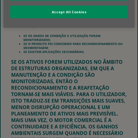
COMPENSAM UMA UTILIZAÇÃO INEFICIENTE A
MONTANTE. OS RESULTADOS NO FIM DA
Accept All Cookies
UTILIZAÇÃO PODEM DEPENDER DE VÁRIOS
FATORES, TAIS COMO:
SE OS DADOS DE CONDIÇÃO E UTILIZAÇÃO FORAM
MONITORIZADOS;
SE O PRODUTO FOI CONCEBIDO PARA RECONDICIONAMENTO OU
DESMONTAGEM;
SE EXISTEM APLICAÇÕES SECUNDÁRIAS.
SE OS ATIVOS FOREM UTILIZADOS NO ÂMBITO
DE ESTRUTURAS ORGANIZADAS, EM QUE A
MANUTENÇÃO E A CONDIÇÃO SÃO
MONITORIZADAS, ENTÃO O
RECONDICIONAMENTO E A REAFETAÇÃO
TORNAM-SE MAIS VIÁVEIS. PARA O UTILIZADOR,
ISTO TRADUZ-SE EM TRANSIÇÕES MAIS SUAVES,
MENOR DISRUPÇÃO OPERACIONAL E UM
PLANEAMENTO DE ATIVOS MAIS PREVISÍVEL.
MAIS UMA VEZ, O MOTOR COMERCIAL É A
CONTINUIDADE E A EFICIÊNCIA. OS GANHOS
AMBIENTAIS SURGEM QUANDO É NECESSÁRIO