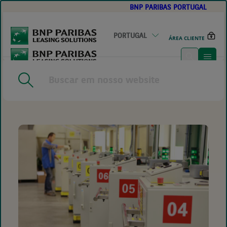
BNP PARIBAS PORTUGAL
GO
TO
MAIN
CONTENT
PORTUGAL
ÁREA CLIENTE
HOME
|
ANTES, DURANTE E DEPOIS DA UTILIZAÇÃO: POR
QUE O PENSAMENTO DE CICLO DE VIDA SE ESTÁ A TORNAR
UMA QUESTÃO EMPRESARIAL