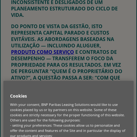
INCONSISTENTE E DESLIGADOS DE UM
PLANEAMENTO ESTRUTURADO DO CICLO DE
VIDA.
DO PONTO DE VISTA DA GESTÃO, ISTO
REPRESENTA CAPITAL PARADO E CUSTOS
EVITÁVEIS. AS ABORDAGENS BASEADAS NA
UTILIZAÇÃO — INCLUINDO ALUGUER,
PRODUTO COMO SERVIÇO
E CONTRATOS DE
DESEMPENHO — TRANSFEREM O FOCO DA
PROPRIEDADE PARA OS RESULTADOS. EM VEZ
DE PERGUNTAR “QUEM É O PROPRIETÁRIO DO
ATIVO?”, A QUESTÃO PASSA A SER: “COM QUE
EFICIÊNCIA ESTÁ ESTE ATIVO A GERAR VALOR?”
TAXAS DE UTILIZAÇÃO MAIS ELEVADAS PODEM
Cookies
SIGNIFICAR QUE SÃO NECESSÁRIOS MENOS
With your consent, BNP Paribas Leasing Solutions would like to use
ATIVOS PARA PRODUZIR O MESMO RESULTADO
cookies placed by us or by partners on this website. Some of these
EMPRESARIAL. CICLOS DE VIDA MAIS LONGOS
cookies are strictly necessary for the proper functioning of this website.
REDUZEM OS CICLOS DE SUBSTITUIÇÃO E A
Others are used for the following purposes:
- setting your preferences: These cookies allow us to personalize and
DISRUPÇÃO. UMA MANUTENÇÃO
offer the content and features of the Site and in particular the display of
ESTRUTURADA MELHORA A FIABILIDADE E A
our products and services;